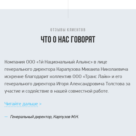
ОТЗЫВЫ КЛИЕНТОВ
ЧТО О НАС ГОВОРЯТ
Компания ООО «1й Национальный Альянс» в лице
генерального директора Карапузова Михаила Николаевича
искренне благодарит коллектив ООО «Транс Лайн» и его
генерального директора Игоря Александровича Толстова за
участие и содействие в нашей совместной работе.
Читайте дальше >
Читайте дальше >
Читайте дальше >
Читайте дальше >
Читайте дальше >
Генеральный директор, Карпузов М.Н.