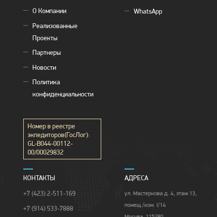
О Компании
WhatsApp
Реализованные
Проекты
Партнеры
Новости
Политика
конфиденциальности
Номер в реестре
экпедиторов(ГосЛог):
GL-B044-00112-
00/00029832
КОНТАКТЫ
АДРЕСА
+7 (423) 2-511-169
ул. Мастеркова д. 4, этаж 13,
помещ./ком. I/14
+7 (914) 533-7888
Москва, 115280