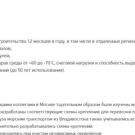
оительства 12 месяцев в году, в том числе в отдаленных регио
алов;
улей;
ах среды от +60 до -70 С, снеговой нагрузки и способность выд
ий (до 50 лет использования).
ашими коллегами в Москве тщательным образом были изучены ин
разработаны соответствующие схемы крепления для перевозки п
уза морским транспортом из Владивостока также учитывались вс
нительно разрабатывались схемы креплений.
изводились при участии независимых сюрвейеров.