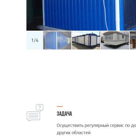
Я да
Перево
моих
Под
Перево
Перево
1
/
4
ЗАДАЧА
Осуществить регулярный сервис по д
других областей