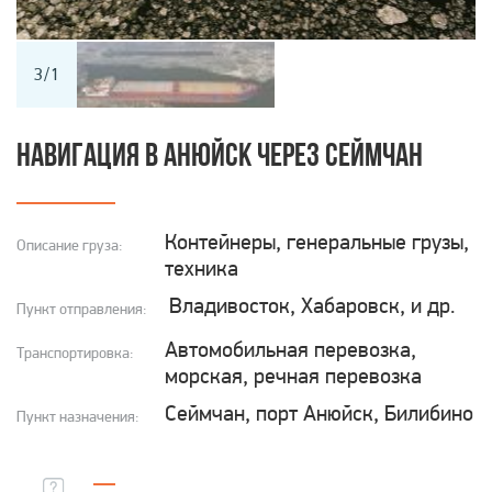
Перевозки грузов на Север
Я даю свое согласие на обработку и хранение
Перевозки грузов по России
3
/
1
моих персональных данных ООО “Транс Лайн”.
Подробнее
Перевозки опасных грузов
НАВИГАЦИЯ В АНЮЙСК ЧЕРЕЗ СЕЙМЧАН
ОТПРАВИТЬ
Контейнеры, генеральные грузы,
Описание груза:
техника
Владивосток, Хабаровск, и др.
Пункт отправления:
Автомобильная перевозка,
Транспортировка:
морская, речная перевозка
Сеймчан, порт Анюйск, Билибино
Пункт назначения: