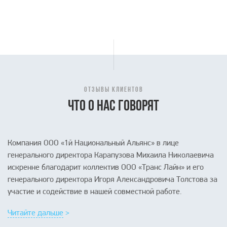
ОТЗЫВЫ КЛИЕНТОВ
ЧТО О НАС ГОВОРЯТ
Компания ООО «1й Национальный Альянс» в лице
генерального директора Карапузова Михаила Николаевича
искренне благодарит коллектив ООО «Транс Лайн» и его
генерального директора Игоря Александровича Толстова за
участие и содействие в нашей совместной работе.
Читайте дальше >
Читайте дальше >
Читайте дальше >
Читайте дальше >
Читайте дальше >